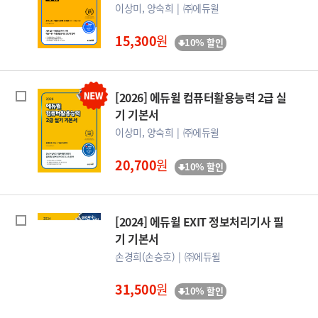
이상미, 양숙희
㈜에듀윌
15,300
원
10% 할인
[2026] 에듀윌 컴퓨터활용능력 2급 실
기 기본서
이상미, 양숙희
㈜에듀윌
20,700
원
10% 할인
[2024] 에듀윌 EXIT 정보처리기사 필
기 기본서
손경희(손승호)
㈜에듀윌
31,500
원
10% 할인