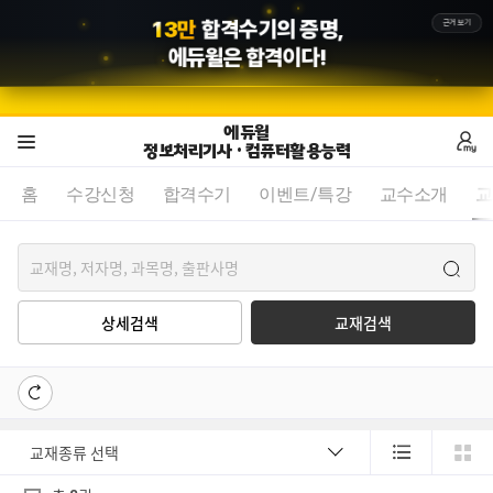
근거보기
에듀윌
은 합격이다!
에듀윌
정보처리기사 · 컴퓨터활용능력
홈
수강신청
합격수기
이벤트/특강
교수소개
교
상세검색
교재검색